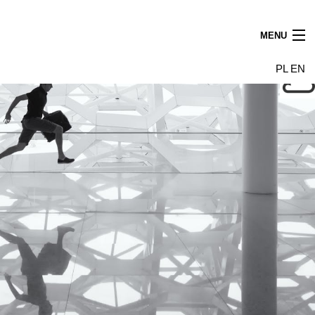
MENU
Aktualności
PL
EN
Najemcy
Budynek
Galeria
Wynajem powierzchni
Dojazd
Kontakt