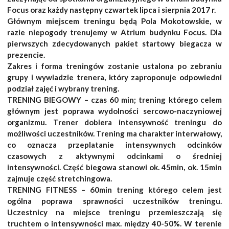
Focus oraz każdy następny czwartek lipca i sierpnia 2017 r.
Głównym miejscem treningu będą Pola Mokotowskie, w
razie niepogody trenujemy w Atrium budynku Focus. Dla
pierwszych zdecydowanych pakiet startowy biegacza w
prezencie.
Zakres i forma treningów zostanie ustalona po zebraniu
grupy i wywiadzie trenera, który zaproponuje odpowiedni
podział zajęć i wybrany trening.
TRENING BIEGOWY – czas 60 min; trening którego celem
głównym jest poprawa wydolności sercowo-naczyniowej
organizmu. Trener dobiera intensywność treningu do
możliwości uczestników. Trening ma charakter interwałowy,
co oznacza przeplatanie intensywnych odcinków
czasowych z aktywnymi odcinkami o średniej
intensywności. Część biegowa stanowi ok. 45min, ok. 15min
zajmuje część stretchingowa.
TRENING FITNESS – 60min trening którego celem jest
ogólna poprawa sprawności uczestników treningu.
Uczestnicy na miejsce treningu przemieszczają się
truchtem o intensywności max. między 40-50%. W terenie