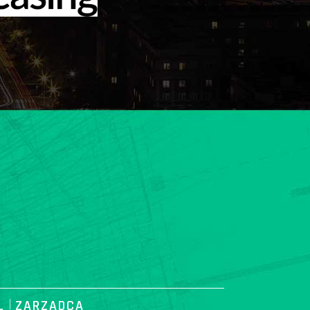
L
|
ZARZĄDCA