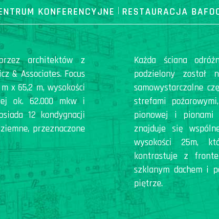
ENTRUM KONFERENCYJNE
|
RESTAURACJA BAFO
przez architektów z
Każda ściana odróżn
cz & Associates. Focus
podzielony został n
m x 65,2 m, wysokości
samowystarczalne częś
tej ok. 62.000 mkw i
strefami pożarowymi
siada 12 kondygnacji
pionowej i pionami 
dziemne, przeznaczone
znajduje się wspól
wysokości 25m, któ
kontrastuje z front
szklanym dachem i p
piętrze.