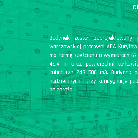
C
Budynek został zaprojektowany 
warszawskiej pracowni APA Kuryłowi
ma formę sześcianu o wymiarach 67 
49.4 m oraz powierzchni całkowi
kubaturze 243 500 m3. Budynek po
nadziemnych i trzy kondygnacje po
na garaże.