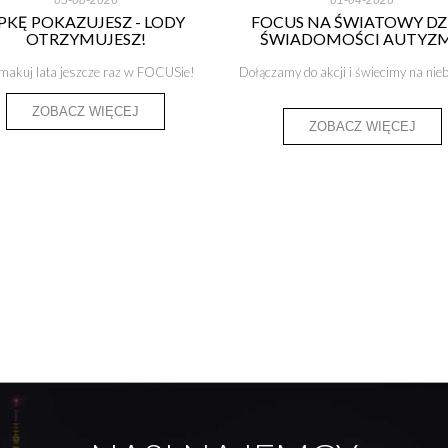
PKĘ POKAZUJESZ - LODY
FOCUS NA ŚWIATOWY DZ
OTRZYMUJESZ!
ŚWIADOMOŚCI AUTYZ
makuj lata jeszcze raz w FOCUSie!
Dołączamy do akcji i świecimy na nie
ZOBACZ WIĘCEJ
ZOBACZ WIĘCEJ