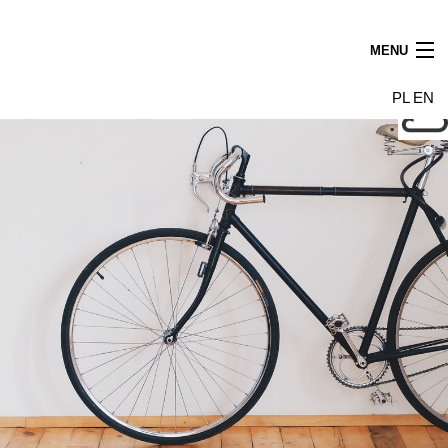
MENU
Aktualności
PL
EN
Najemcy
Budynek
Galeria
Wynajem powierzchni
Dojazd
Kontakt