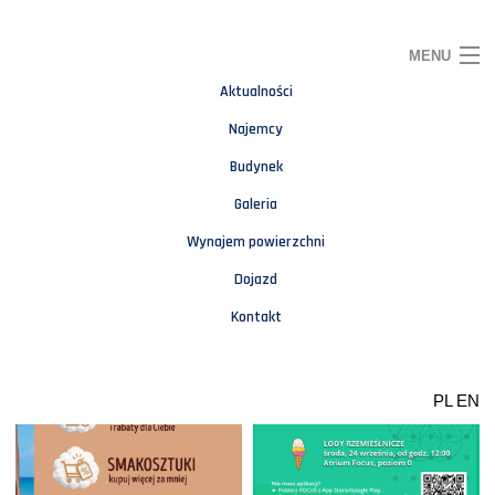
MENU
Aktualności
CO NOWEGO U NAS
Najemcy
Budynek
Galeria
Wynajem powierzchni
Dojazd
Kontakt
PL
EN