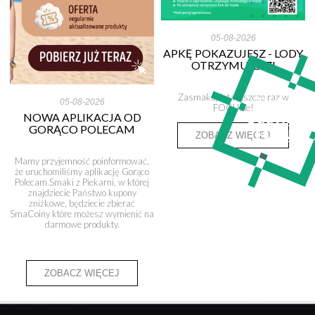
05-08-2026
APKĘ POKAZUJESZ - LODY
OTRZYMUJESZ!
Zasmakuj lata jeszcze raz w
05-08-2026
FOCUSie!
NOWA APLIKACJA OD
GORĄCO POLECAM
ZOBACZ WIĘCEJ
Mamy przyjemność poinformować,
że uruchomiliśmy aplikację Gorąco
Polecam.Smaki z Piekarni, w której
znajdziecie Państwo kupony
zniżkowe, będziecie zbierać
SmaCoiny które możesz wymienić na
darmowe produkty.
ZOBACZ WIĘCEJ