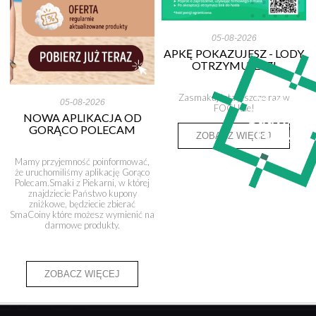
05-08-2026
APKĘ POKAZUJESZ - LODY
OTRZYMUJESZ!
Zasmakuj lata jeszcze raz w
05-08-2026
FOCUSie!
NOWA APLIKACJA OD
GORĄCO POLECAM
ZOBACZ WIĘCEJ
Mamy przyjemność poinformować,
że uruchomiliśmy aplikację Gorąco
Polecam.Smaki z Piekarni, w której
znajdziecie Państwo kupony
zniżkowe, będziecie zbierać
SmaCoiny które możesz wymienić na
darmowe produkty.
ZOBACZ WIĘCEJ