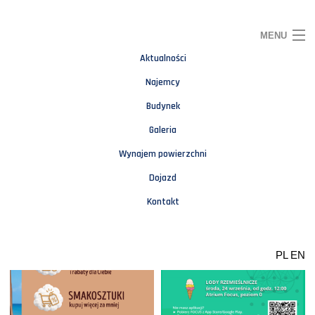
MENU
Aktualności
CO NOWEGO U NAS
Najemcy
Budynek
Galeria
Wynajem powierzchni
Dojazd
Kontakt
PL
EN